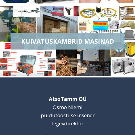
KUIVATUSKAMBRID MASINAD
AtsoTamm OÜ
Osmo Niemi
puidutööstuse insener
tegevdirektor