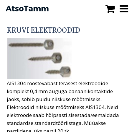
KRUVI ELEKTROODID
AlS1304 roostevabast terasest elektroodide
komplekt 0,4 mm auguga banaanikontaktide
jaoks, sobib puidu niiskuse mõõtmiseks.
Elektroodid niiskuse mõõtmiseks AlS1304. Neid
elektroode saab hõlpsasti sisestada/eemaldada
standardse standardtööriistaga. Müüakse
partiidena, üks partii 20 tk