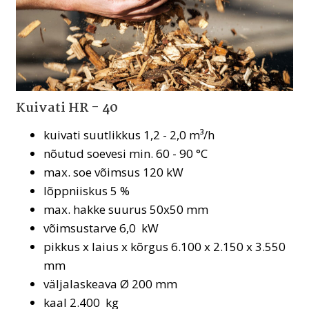
Kuivati HR - 40
kuivati suutlikkus 1,2 - 2,0 m³/h
nõutud soevesi min. 60 - 90 °C
max. soe võimsus 120 kW
lõppniiskus 5 %
max. hakke suurus 50x50 mm
võimsustarve 6,0 kW
pikkus x laius x kõrgus 6.100 x 2.150 x 3.550
mm
väljalaskeava Ø 200 mm
kaal 2.400 kg