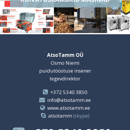
AtsoTamm OÜ
Osmo Niemi
puidutööstuse insener
tegevdirektor
+372 5340 3850
info@atsotamm.ee
www.atsotamm.ee
atsotamm
(skype)