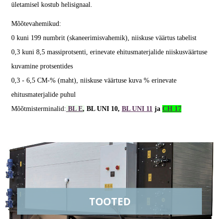
ületamisel kostub helisignaal.
Mõõtevahemikud:
0 kuni 199 numbrit (skaneerimisvahemik), niiskuse väärtus tabelist
0,3 kuni 8,5 massiprotsenti, erinevate ehitusmaterjalide niiskusväärtuse
kuvamine protsentides
0,3 - 6,5 CM-% (maht), niiskuse väärtuse kuva % erinevate
ehitusmaterjalide puhul
Mõõtmisterminalid:
BL E
,
BL UNI 10,
BL UNI 11
ja
CH 17
TOOTED