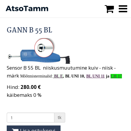
GANN B 55 BL
Sensor B 55 BL niiskusmuutumine kuiv - niisk -
märk
Mõõtmisterminalid:
BL E
,
BL UNI 10,
BL UNI 11
ja
CH 17
Hind:
280.00 €
käibemaks 0 %
tk
Lisa ostukorvi