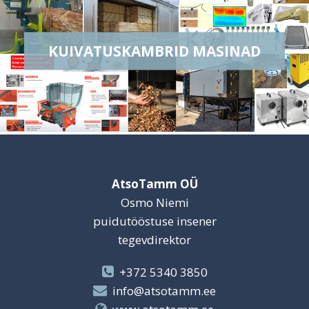
KUIVATUSKAMBRID MASINAD
AtsoTamm OÜ
Osmo Niemi
puidutööstuse insener
tegevdirektor
+372 5340 3850
info@atsotamm.ee