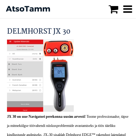
DELMHORST JX 30
JX 30 on uue Navigatori perekonna uusim arvesti!
Toome professionaalse, täpse
ja mitmekülgse töövahendi niiskusprobleemide avastamiseks ja töös täieliku
kindlustunde andmiseks. JX-30 sisaldab Delmhorst EDGE™ rakendust laiendatud