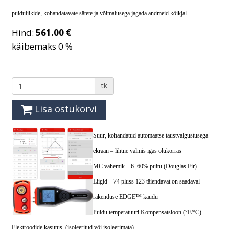
puiduliikide, kohandatavate sätete ja võimalusega jagada andmeid kõikjal.
Hind:
561.00 €
käibemaks 0 %
tk
Lisa ostukorvi
Suur, kohandatud automaatse taustvalgustusega
ekraan – lihtne valmis igas olukorras
MC vahemik – 6–60% puitu (Douglas Fir)
Liigid – 74 pluss 123 täiendavat on saadaval
rakenduse EDGE™ kaudu
Puidu temperatuuri Kompensatsioon (°F/°C)
Elektroodide kasutus (isoleeritud või isoleerimata)