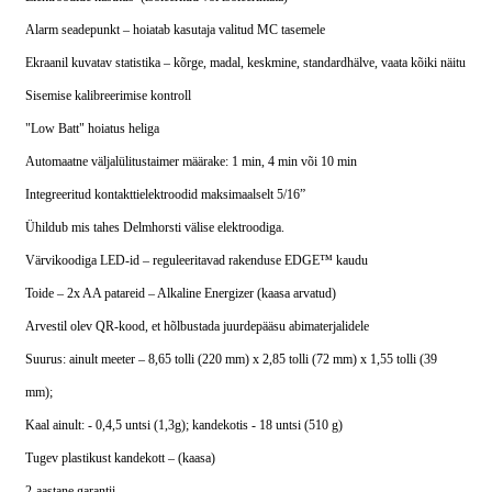
Alarm seadepunkt – hoiatab kasutaja valitud MC tasemele
Ekraanil kuvatav statistika – kõrge, madal, keskmine, standardhälve, vaata kõiki näitu
Sisemise kalibreerimise kontroll
"Low Batt" hoiatus heliga
Automaatne väljalülitustaimer määrake: 1 min, 4 min või 10 min
Integreeritud kontakttielektroodid maksimaalselt 5/16”
Ühildub mis tahes Delmhorsti välise elektroodiga.
Värvikoodiga LED-id – reguleeritavad rakenduse EDGE™ kaudu
Toide – 2x AA patareid – Alkaline Energizer (kaasa arvatud)
Arvestil olev QR-kood, et hõlbustada juurdepääsu abimaterjalidele
Suurus: ainult meeter – 8,65 tolli (220 mm) x 2,85 tolli (72 mm) x 1,55 tolli (39
mm);
Kaal ainult: - 0,4,5 untsi (1,3g); kandekotis - 18 untsi (510 g)
Tugev plastikust kandekott – (kaasa)
2-aastane garantii